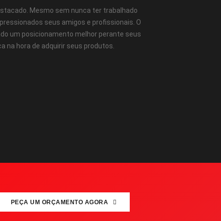
estacado. Mesmo sem nunca ter trabalhado
ressionados seus amigos e profissionais. O
onado um posicionamento melhor perante seus
a na hora de adquirir seus produtos.
PEÇA UM ORÇAMENTO AGORA