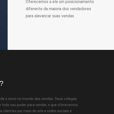
Oferecemos a ele um posicionamento
diferente da maioria dos vendedores
para alavancar suas vendas
u?
de o inicio no mundo das vendas. Seus colegas
de todo seu poder para vender, o que oferecemos
s clientes por meio do site e redes sociais e