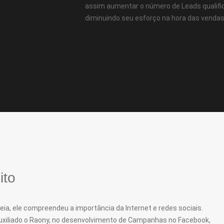
assim aumentar o número de Leads qualifi
diminuindo seu esforço na hora das vendas
ito
eia, ele compreendeu a importância da Internet e redes sociais.
xiliado o Raony, no desenvolvimento de Campanhas no Facebook,