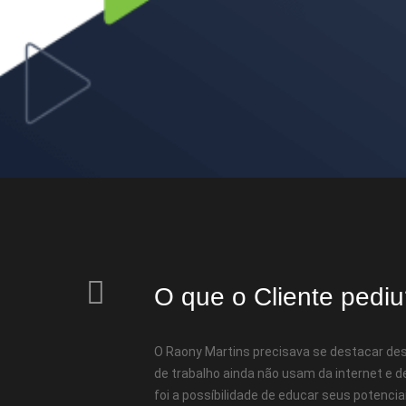
O que o Cliente pedi
O Raony Martins precisava se destacar des
de trabalho ainda não usam da internet e 
foi a possíbilidade de educar seus potenciai